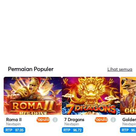
Permaian Populer
Lihat semua
Popular
Popular
Roma II
7 Dragons
Nextspin
Nextspin
Nextspi
RTP
97.05
RTP
96.72
RTP
96