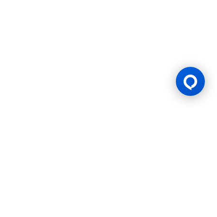
Sponsor Resmi
smi
Sponsor Kami
Sebelumnya
C.
2022 - 
BWF Thomas & Uber Cup
HSBC BWF World Tour
2023-24
6
Finals 2026
Finals 2026
Nominasi Awards