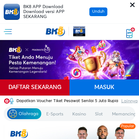
×
BK8 APP Download
Download versi APP
Unduh
SEKARANG
DAFTAR SEKARANG
MASUK
Dapatkan Voucher Tiket Pesawat Senilai 5 Juta Rupiah! Putar d
Lainnya
Olahraga
E-Sports
Kasino
Slot
Memancing
Popular