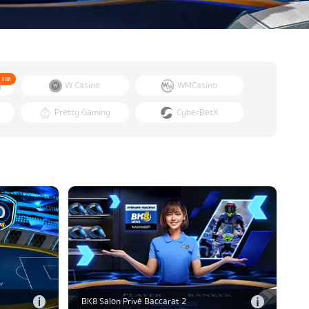
ฮอต
g
W Casino
WMCasino
Pretty Gaming
CyberBetX
BK8 Salon Privé Baccarat 2