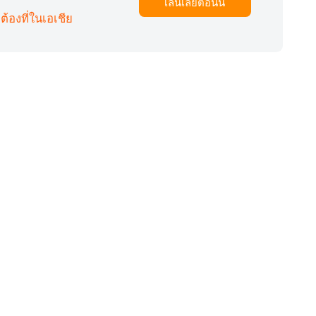
เล่นเลยตอนนี้
ต้องที่ในเอเชีย