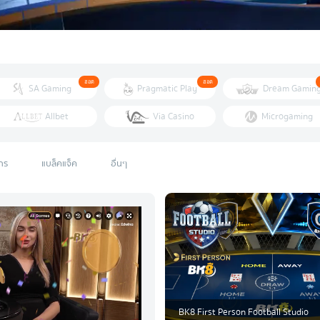
ฮอต
ฮอต
SA Gaming
Pragmatic Play
Dream Gamin
2,732,657.00
ik
Allbet
Via Casino
Microgaming
7,780,713.00
*n
งกร
แบล็คแจ็ค
อื่นๆ
3,760,212.00
*o*z
3,683,436.00
e**a**y
3,791,061.00
*9*
7,272,770.00
*g*e*g
6,108,712.00
*8*
BK8 First Person Football Studio