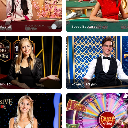
3,801,562.00
nt*je***
816,297.00
s*ut*
accarat
Speed Baccarat
2,830,186.00
h***n*0*0
9,296,377.00
*i*e*
2,732,657.00
ik
7,780,713.00
*n
3,760,212.00
lackjack
Power Blackjack
*o*z
3,683,436.00
e**a**y
3,791,061.00
*9*
7,272,770.00
*g*e*g