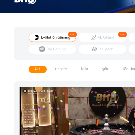
ฮอต
ฮอต
Evolution Gaming
AE Casino
AE Casino / Baccarat
b*un*
Big Gaming
Playtech
SA Gaming / Dragon Tiger
a*e*w
ALL
บาคาร่า
ไฮโล
รูเล็ต
เสือ มั
Evolution Gaming / Baccarat
t**r*
Allbet / Baccarat
*c*i*
SA Gaming / Dragon Tiger
j*c*9
AE Casino / Baccarat
**e*o
SA Gaming / Dragon Tiger
*h**9