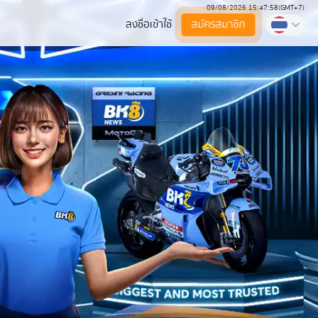
09/08/2026 15:48:00
(
GMT+7
)
ลงชื่อเข้าใช้
สมัครสมาชิก