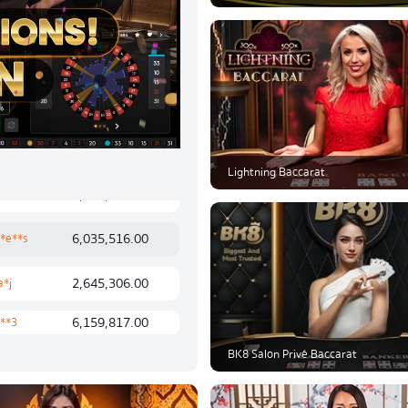
2,859,926.00
*p*
5,990,139.00
a*n
5,244,028.00
**n*
8,894,705.00
**a*l*3
Lightning Baccarat
6,035,516.00
k*e**s
2,645,306.00
a*j
6,159,817.00
4**3
5,127,096.00
**k**3
BK8 Salon Privé Baccarat
7,419,860.00
**a*7*e
2,683,994.00
**5*5