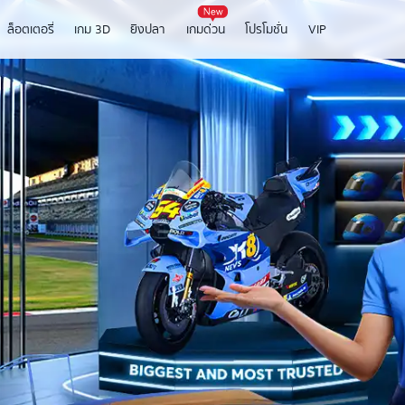
ล็อตเตอรี่
เกม 3D
ยิงปลา
เกมด่วน
โปรโมชั่น
VIP