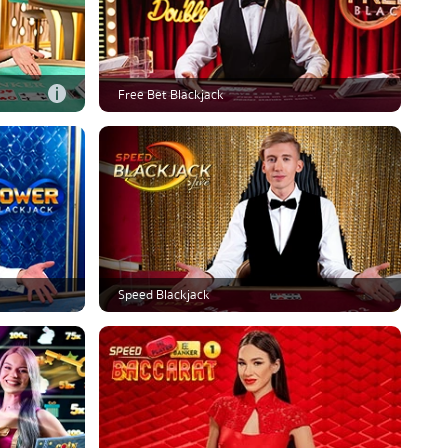
Free Bet Blackjack
Speed Blackjack