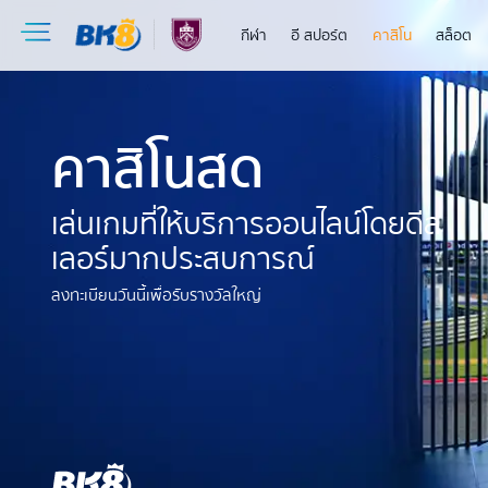
กีฬา
อี สปอร์ต
คาสิโน
สล็อต
คาสิโนสด
เล่นเกมที่ให้บริการออนไลน์โดยดีล
เลอร์มากประสบการณ์
ลงทะเบียนวันนี้เพื่อรับรางวัลใหญ่