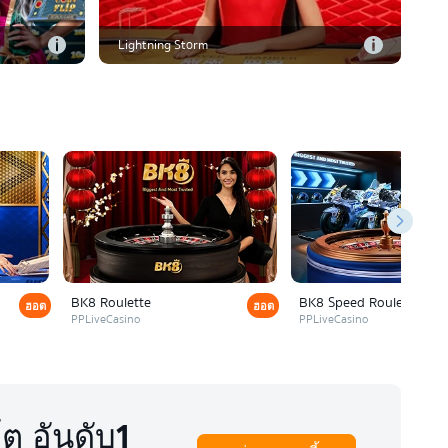
Lightning Storm
BK8 Speed Roulette
BK8 Vietnamese Speed Baccarat
ฮอต
ฮอต
PPLiveCasino
PPLiveCasino
ต อันดับ1