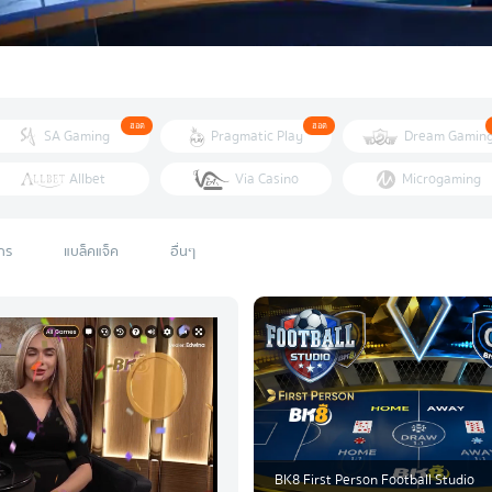
ฮอต
ฮอต
SA Gaming
Pragmatic Play
Dream Gamin
5,209,059.00
*8*
Allbet
Via Casino
Microgaming
4,550,102.00
a**3
5,667,586.00
*d**c*
งกร
แบล็คแจ็ค
อื่นๆ
7,053,319.00
*n8*
2,347,563.00
****n
4,058,201.00
*t*o**
5,010,152.00
***2
BK8 First Person Football Studio
8,326,050.00
*