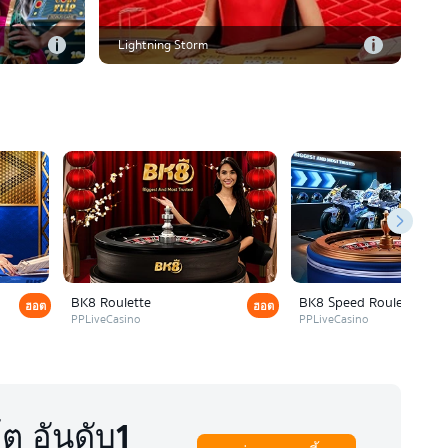
Lightning Storm
BK8 Speed Roulette
BK8 Vietnamese Speed Baccarat
ฮอต
ฮอต
PPLiveCasino
PPLiveCasino
ต อันดับ1