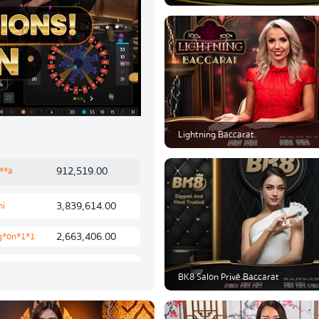
8,560,538.00
l*a*5
7,565,703.00
*v*k**n*
6,568,697.00
r*e*
Lightning Baccarat
912,519.00
i**a
3,839,614.00
hi
2,663,406.00
g*on*1*1
2,246,788.00
*r*a*h
1,865,510.00
tu*e
BK8 Salon Privé Baccarat
9,232,696.00
*n*c**3