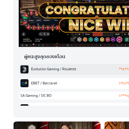
Dream Gaming E8 /Baccarat
**a*i*
Evolution Gaming / Baccarat
**s*a
Allbet / Baccarat
1*s**
Evolution Gaming / Roulette
**a**
ผู้ชนะสูงสุดของเดือน
EBET / Baccarat
s*ko*
SA Gaming / SIC BO
s***n
EBET / Baccarat
*f*r*f
SA Gaming / Baccarat
8*fo*
SA Gaming / Dragon Tiger
*h**e