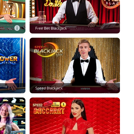
Free Bet Blackjack
Speed Blackjack