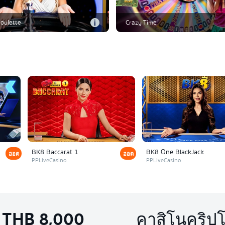
8,326,050.00
*
Roulette
Crazy Time
8,560,538.00
l*a*5
7,565,703.00
*v*k**n*
6,568,697.00
r*e*
912,519.00
i**a
3,839,614.00
hi
BK8 One BlackJack
BK8 Roulette
ฮอต
ฮอต
PPLiveCasino
PPLiveCasino
2,663,406.00
g*on*1*1
2,246,788.00
*r*a*h
1,865,510.00
tu*e
THB 8,000
คาสิโนคริปโ