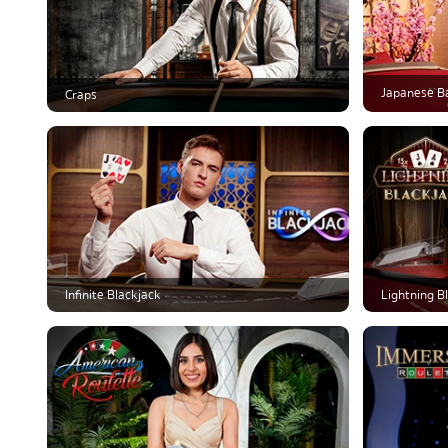
SA Gaming / Dragon Tiger
c*a*i
SA Gaming / Baccarat
m**n*
Japanese B
Craps
SA Gaming / Baccarat
f**rb
SA Gaming / SIC BO
**h*e
SA Gaming / SIC BO
*i*a*
Dream Gaming E8 /Baccarat
*o*i*
Infinite Blackjack
Lightning B
Dream Gaming E8 /Baccarat
j**ns
SA Gaming / SIC BO
a*e*w
SA Gaming / SIC BO
*i***v
SA Gaming / Dragon Tiger
**e*i