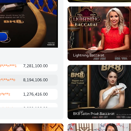
5,899,294.00
**7*4*
2,001,799.00
****l*u
316,082.00
a**s2*
7,281,100.00
d*i**n***1
Lightning Baccarat
8,194,106.00
e*i**w**o
1,276,416.00
o*e**z
6,089,196.00
n*a**4*
5,829,906.00
**n*7*
BK8 Salon Privé Baccarat
6,717,501.00
r*s*i*m**