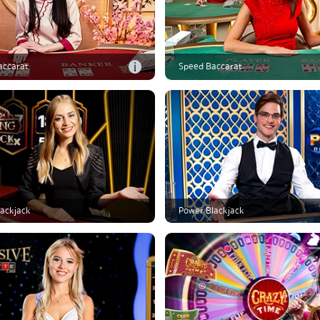
7,179,734.00
a*o***a
840,719.00
*a**t
accarat
Speed Baccarat
975,201.00
g
4,924,925.00
8*u*k
7,101,200.00
**a
8,262,077.00
rl*h
5,063,623.00
*ur*if*
lackjack
Power Blackjack
8,160,757.00
e*ne
8,405,715.00
**s2*
1,843,932.00
**3