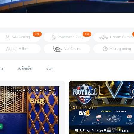
ฮอต
ฮอต
SA Gaming
Pragmatic Play
Dream Gamin
7,101,200.00
**a
Allbet
Via Casino
Microgaming
8,262,077.00
rl*h
งกร
แบล็คแจ็ค
อื่นๆ
5,063,623.00
*ur*if*
8,160,757.00
e*ne
8,405,715.00
**s2*
1,843,932.00
**3
1,096,801.00
*a**8
BK8 First Person Football Studio