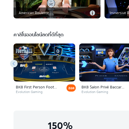
SA Gaming / Baccarat
a**s*
American Roulette
Immersive 
SA Gaming / Baccarat
a*i*n
Dream Gaming E8 /Baccarat
k*s*0
คาสิโนออนไลน์สดที่ดีที่สุด
SA Gaming / Dragon Tiger
h*id*l
SA Gaming / Dragon Tiger
*o*a*
SA Gaming / Dragon Tiger
l*m**
BK8 Salon Privé Baccarat 2
BK8 Baccarat 1
ฮอต
ฮอต
SA Gaming / Dragon Tiger
9*8**
Evolution Gaming
PPLiveCasino
Evolution Gaming / Roulette
m*k**
SA Gaming / Baccarat
*a**s
150%