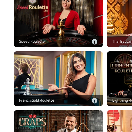
SA Gaming / SIC BO
b*n**
SA Gaming / Dragon Tiger
*t*l*i
Dream Gaming E8 /Baccarat
**ro*
Speed Roulette
Thai Baccar
Evolution Gaming / Baccarat
o*w**
AE Casino / Baccarat
*h*u*
EBET / Baccarat
*a*d*
SA Gaming / SIC BO
a**r*
SA Gaming / SIC BO
*e*s*
French Gold Roulette
Lightning R
SA Gaming / Baccarat
f*i*a*
Dream Gaming E8 /Baccarat
l*c***