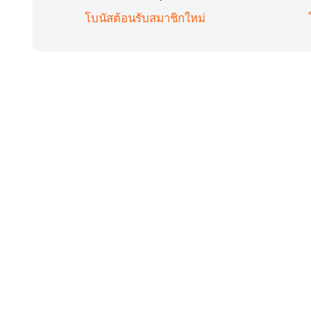
EBET / Baccarat
*i**r*
โบนัสต้อนรับสมาชิกใหม่
SA Gaming / SIC BO
b*n**
SA Gaming / Dragon Tiger
*t*l*i
Dream Gaming E8 /Baccarat
**ro*
Evolution Gaming / Baccarat
o*w**
AE Casino / Baccarat
*h*u*
EBET / Baccarat
*a*d*
SA Gaming / SIC BO
a**r*
SA Gaming / SIC BO
*e*s*
SA Gaming / Baccarat
f*i*a*