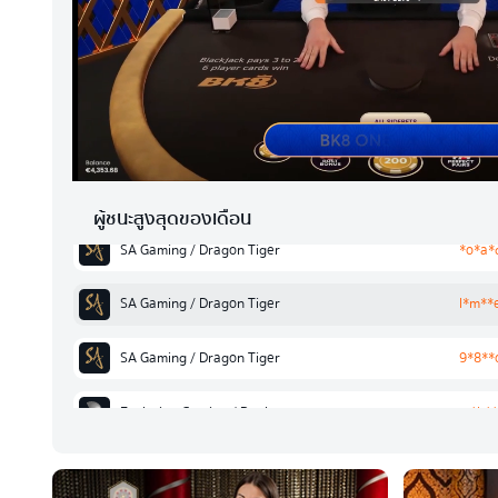
SA Gaming / Baccarat
a*i*n
Dream Gaming E8 /Baccarat
k*s*0
SA Gaming / Dragon Tiger
h*id*l
SA Gaming / Dragon Tiger
*o*a*
ผู้ชนะสูงสุดของเดือน
SA Gaming / Dragon Tiger
l*m**
SA Gaming / Dragon Tiger
9*8**
Evolution Gaming / Roulette
m*k**
SA Gaming / Baccarat
*a**s
EBET / Baccarat
*i**r*