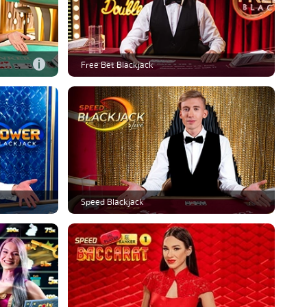
Free Bet Blackjack
Speed Blackjack