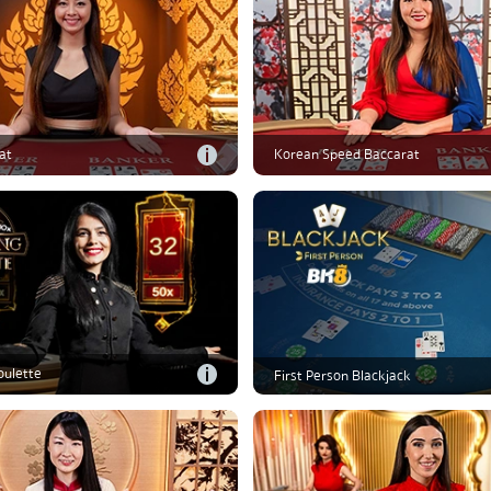
6,278,461.00
**i*
6,153,458.00
*1*5
7,136,125.00
*na*
at
Korean Speed Baccarat
2,140,747.00
*e*7*3
6,090,946.00
***6
681,976.00
n**7
6,414,899.00
a**a*4
6,517,951.00
l*0
oulette
First Person Blackjack
7,431,320.00
0*
8,966,950.00
l*t*