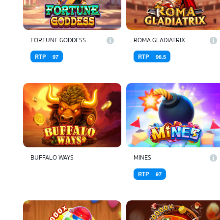
FORTUNE GODDESS
ROMA GLADIATRIX
RTP
97
RTP
96.5
BUFFALO WAYS
MINES
RTP
97