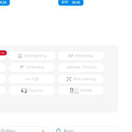
96.84
RTP
96.83
ใหม่
Spadegaming
Advantplay
GoldenBay
FastSpin
CQ9
Relax Gaming
Skywind
Rich88
เป็นที่นิยม