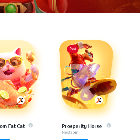
ใหม่
om Fat Cat
Prosperity Horse
n
Nextspin