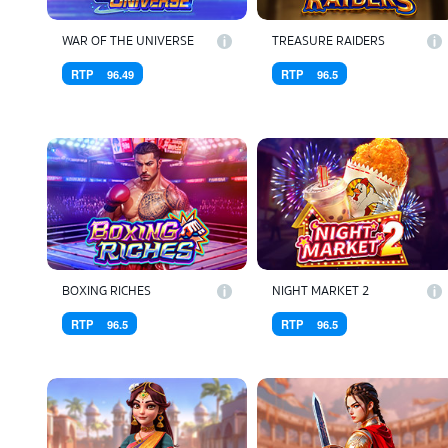
WAR OF THE UNIVERSE
TREASURE RAIDERS
RTP
96.49
RTP
96.5
BOXING RICHES
NIGHT MARKET 2
RTP
96.5
RTP
96.5