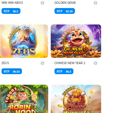
WIN WIN NEKO
GOLDEN GENIE
RTP
96.5
RTP
95.39
ZEUS
CHINESE NEW YEAR 2
RTP
96.03
RTP
96.5