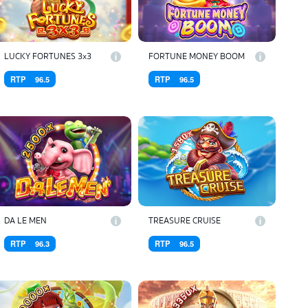
LUCKY FORTUNES 3x3
FORTUNE MONEY BOOM
RTP
96.5
RTP
96.5
DA LE MEN
TREASURE CRUISE
RTP
96.3
RTP
96.5