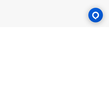
游戏许可证
BK8 由 Mettlemind Tech Ltd.（注册号：15779）运营，注册地址
位于科摩罗联盟安茹安自治岛穆察穆都市Hamchako区。BK8持有
科摩罗联盟安茹安自治岛政府颁发的合法牌照（许可证号：ALSI-
202504032-FI2），并受其监管。BK8已通过全部监管合规审查，
获得法律授权可开展一切机会游戏与投注活动。