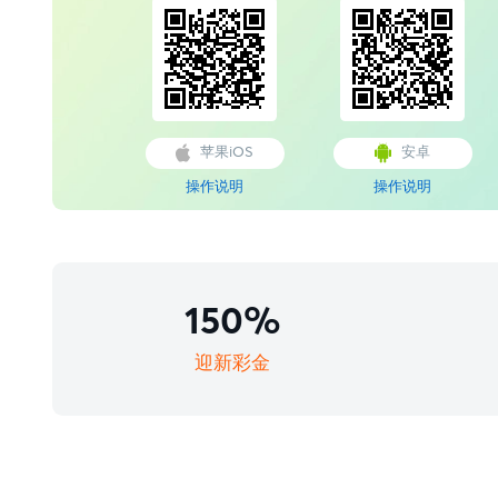
苹果iOS
安卓
操作说明
操作说明
150%
迎新彩金