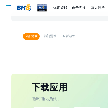
体育博彩
电子竞技
真人娱乐
全部游戏
热门游戏
全新游戏
下载应用
随时随地畅玩