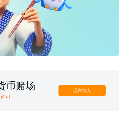
货币赌场
现在加入
营许可