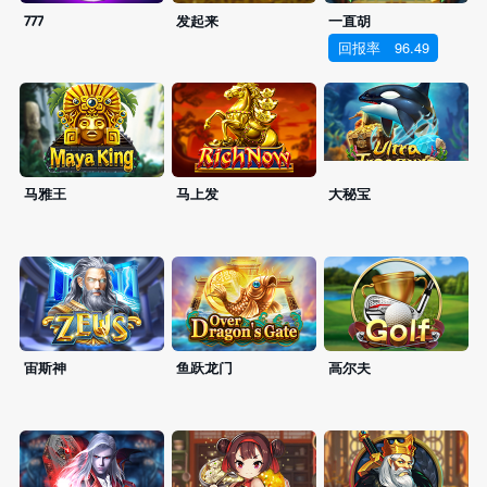
777
发起来
一直胡
回报率
96.49
马雅王
马上发
大秘宝
宙斯神
鱼跃龙门
高尔夫