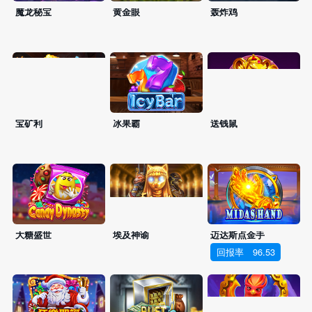
魔龙秘宝
黄金眼
轰炸鸡
宝矿利
冰果霸
送钱鼠
大糖盛世
埃及神谕
迈达斯点金手
回报率
96.53