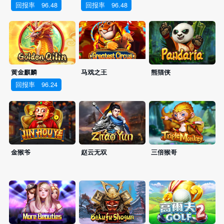
回报率
96.48
回报率
96.48
黄金麒麟
马戏之王
熊猫侠
回报率
96.24
金猴爷
赵云无双
三倍猴哥