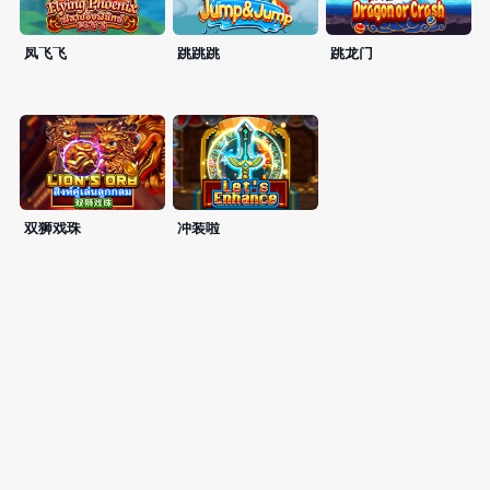
凤飞飞
跳跳跳
跳龙门
双狮戏珠
冲装啦